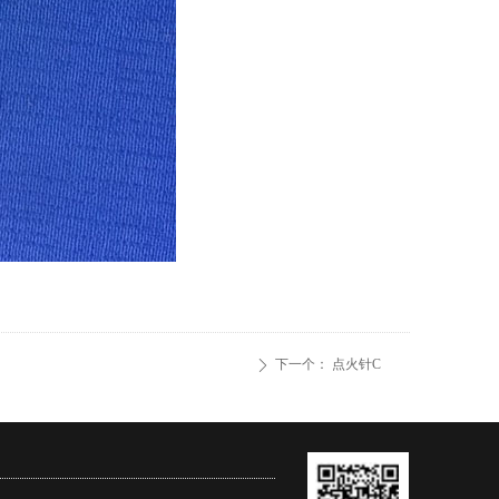
下一个：
点火针C
ꄲ