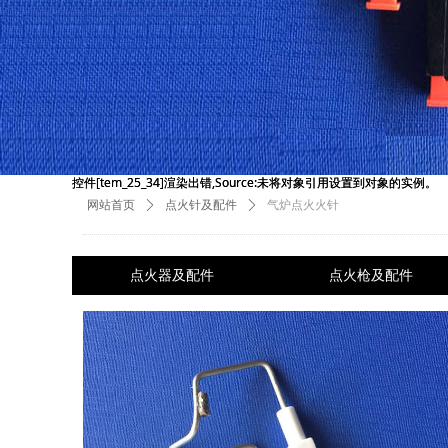
控件[tem_25_34]渲染出错,Source:未将对象引用设置到对象的实例。
控件[tem_25_34]渲染出错,Source:未将对象引用设置到对象的实例。
网站首页
ꄲ
点火针及配件
ꄲ
气炉点火火针
点火器及配件
点火枪及配件