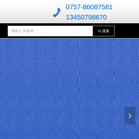
0757-86087581
13450798670
끠
搜索
넲